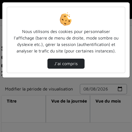
Rechercher u
Accueil
Nous utilisons des cookies pour personnaliser
l’affichage (barre de menu de droite, mode sombre ou
dyslexie etc.), gérer la session (authentification) et
Statistiques de visualisation de la vidéo Session
analyser le trafic du site (pour certaines instances).
c - curricula: undergraduate, (post)graduate,
doctoral - geotechnical engineering education
J’ai compris
2025 (gee2025)
Modifier la période de visualisation
Titre
Vue de la journée
Vue du mois