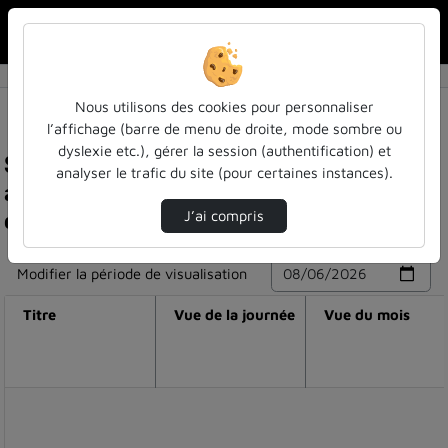
Rechercher u
Accueil
Nous utilisons des cookies pour personnaliser
l’affichage (barre de menu de droite, mode sombre ou
dyslexie etc.), gérer la session (authentification) et
Statistiques de visualisation de la vidéo Point
analyser le trafic du site (pour certaines instances).
acc1 ue dqessp-20251029_130333-
enregistrement de la réunion.mp4
J’ai compris
Modifier la période de visualisation
Titre
Vue de la journée
Vue du mois