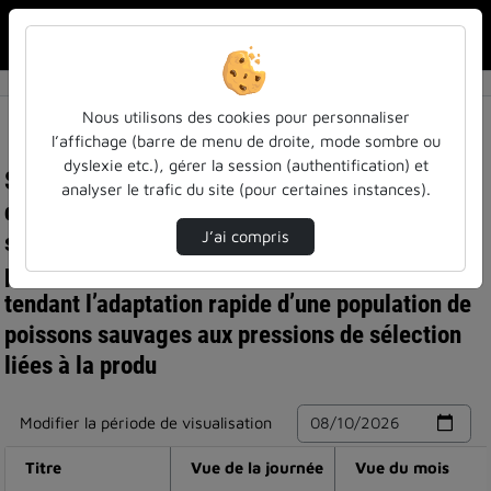
Rechercher u
Accueil
Nous utilisons des cookies pour personnaliser
l’affichage (barre de menu de droite, mode sombre ou
dyslexie etc.), gérer la session (authentification) et
Statistiques de visualisation de la vidéo Conseil
analyser le trafic du site (pour certaines instances).
de pôle a2f, flash talk, thomas lecoq (l2a) et
sylvain darnet (iam) -"caractérisation des
J’ai compris
processus génomiques et épigénétiques sous-
tendant l’adaptation rapide d’une population de
poissons sauvages aux pressions de sélection
liées à la produ
Modifier la période de visualisation
Titre
Vue de la journée
Vue du mois