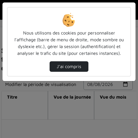
Rechercher u
Accueil
Nous utilisons des cookies pour personnaliser
l’affichage (barre de menu de droite, mode sombre ou
dyslexie etc.), gérer la session (authentification) et
Statistiques de visualisation de la vidéo Lecture
analyser le trafic du site (pour certaines instances).
théâtrale de césar de jacques grévin par la
compagnie quai numéro sept
J’ai compris
Modifier la période de visualisation
Titre
Vue de la journée
Vue du mois