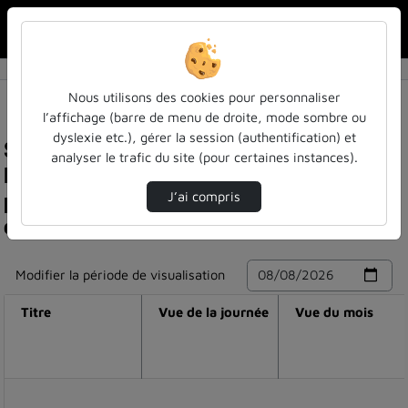
Rechercher u
Accueil
Nous utilisons des cookies pour personnaliser
l’affichage (barre de menu de droite, mode sombre ou
dyslexie etc.), gérer la session (authentification) et
Statistiques de visualisation de la vidéo
analyser le trafic du site (pour certaines instances).
Résultats de l'expérimentation de la ressource :
plateforme gisfi - noële enjelvin et pierre faure-
J’ai compris
catteloin
Modifier la période de visualisation
Titre
Vue de la journée
Vue du mois