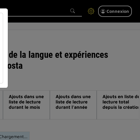
Connexion
ons de la langue et expériences
y costa
Ajouts dans une
Ajouts dans une
Ajouts en liste de
liste de lecture
liste de lecture
lecture total
durant le mois
durant l’année
depuis la créatio
Chargement...