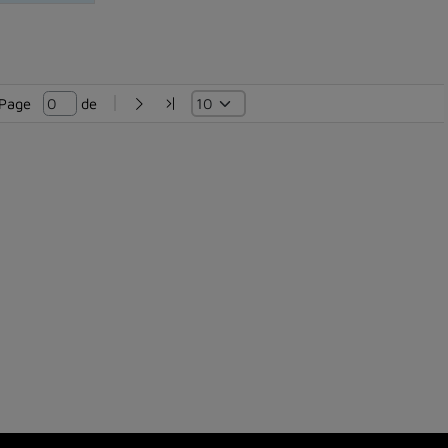
Page   
 de 