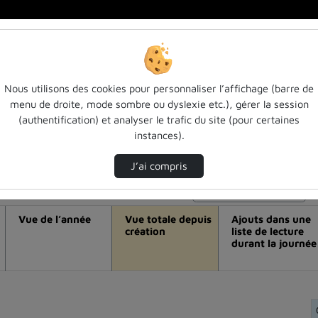
Nous utilisons des cookies pour personnaliser l’affichage (barre de
menu de droite, mode sombre ou dyslexie etc.), gérer la session
déo Entendu ! épisode 51 : représentati
(authentification) et analyser le trafic du site (pour certaines
instances).
anissa hamza-jamann et eglantine guél
J’ai compris
Modifier la période de visualisation
Vue de l’année
Vue totale depuis
Ajouts dans une
création
liste de lecture
durant la journée