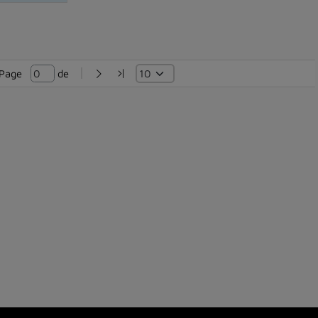
Page   
 de 