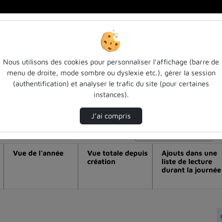
Nous utilisons des cookies pour personnaliser l’affichage (barre de
menu de droite, mode sombre ou dyslexie etc.), gérer la session
déo Entendu ! épisode 51 : appréhender u
(authentification) et analyser le trafic du site (pour certaines
instances).
e rondelli
J’ai compris
Modifier la période de visualisation
Vue de l’année
Vue totale depuis
Ajouts dans une
création
liste de lecture
durant la journée