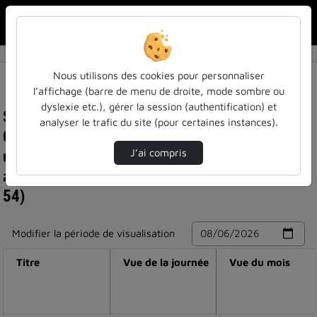
Rechercher u
Accueil
Nous utilisons des cookies pour personnaliser
l’affichage (barre de menu de droite, mode sombre ou
dyslexie etc.), gérer la session (authentification) et
Statistiques de visualisation de la vidéo
analyser le trafic du site (pour certaines instances).
Questions-réponses arthur perret : enjeux des
usages et du non-usage de l'intelligence
J’ai compris
artificielle dans l'éducation (entendu ! épisode
54)
Modifier la période de visualisation
Titre
Vue de la journée
Vue du mois