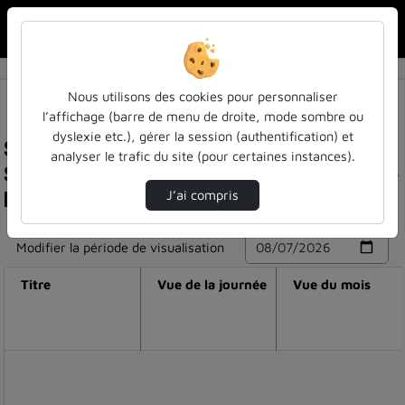
Rechercher u
Accueil
Nous utilisons des cookies pour personnaliser
l’affichage (barre de menu de droite, mode sombre ou
dyslexie etc.), gérer la session (authentification) et
Statistiques de visualisation de la vidéo
analyser le trafic du site (pour certaines instances).
Semaine du numérique responsable : portrait de
béatrice gabriel
J’ai compris
Modifier la période de visualisation
Titre
Vue de la journée
Vue du mois