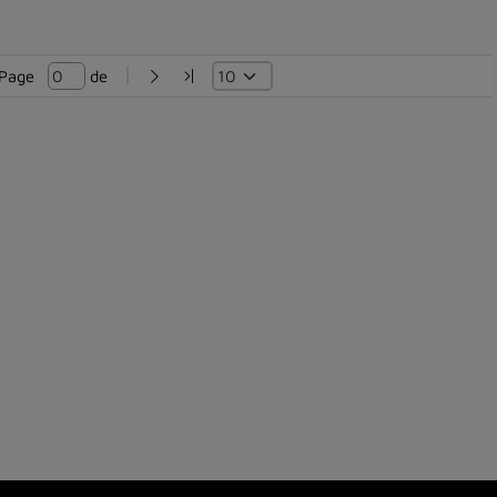
Page   
 de 