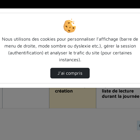
Nous utilisons des cookies pour personnaliser l’affichage (barre de
menu de droite, mode sombre ou dyslexie etc.), gérer la session
la vidéo Semaine du numérique responsa
(authentification) et analyser le trafic du site (pour certaines
instances).
Modifier la période de visualisation
J’ai compris
Vue de l’année
Vue totale depuis
Ajouts dans une
création
liste de lecture
durant la journée