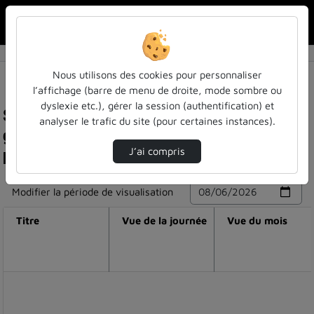
Rechercher u
Accueil
Nous utilisons des cookies pour personnaliser
l’affichage (barre de menu de droite, mode sombre ou
dyslexie etc.), gérer la session (authentification) et
Statistiques de visualisation de la vidéo Jeu de
analyser le trafic du site (pour certaines instances).
gestion de crise et comportement vaccinal : le
projet sars wars à l'université de liège
J’ai compris
Modifier la période de visualisation
Titre
Vue de la journée
Vue du mois