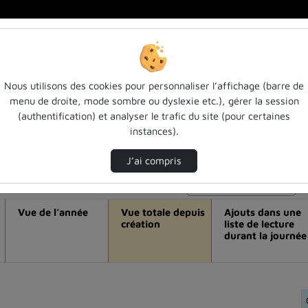
Nous utilisons des cookies pour personnaliser l’affichage (barre de
menu de droite, mode sombre ou dyslexie etc.), gérer la session
déo Jeu de gestion de crise et comportem
(authentification) et analyser le trafic du site (pour certaines
instances).
J’ai compris
Modifier la période de visualisation
Vue de l’année
Vue totale depuis
Ajouts dans une
création
liste de lecture
durant la journée