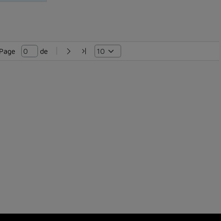
Page   
 de 