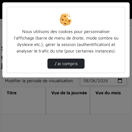
Rechercher u
Accueil
Nous utilisons des cookies pour personnaliser
l’affichage (barre de menu de droite, mode sombre ou
dyslexie etc.), gérer la session (authentification) et
Statistiques de visualisation de la vidéo Le
analyser le trafic du site (pour certaines instances).
gameplay comme intervention : concevoir des
jeux à impact sur la santé
J’ai compris
Modifier la période de visualisation
Titre
Vue de la journée
Vue du mois