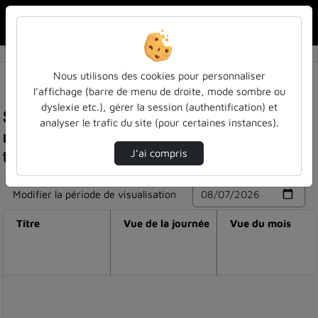
Rechercher u
Accueil
Nous utilisons des cookies pour personnaliser
l’affichage (barre de menu de droite, mode sombre ou
dyslexie etc.), gérer la session (authentification) et
Statistiques de visualisation de la vidéo Mon
analyser le trafic du site (pour certaines instances).
master meef - nadege, chargée de mission /
travailleuse sociale
J’ai compris
Modifier la période de visualisation
Titre
Vue de la journée
Vue du mois