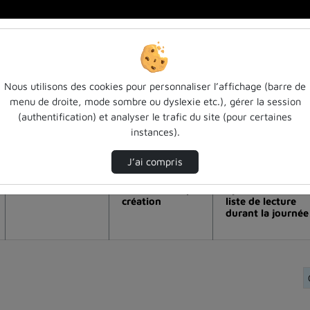
Nous utilisons des cookies pour personnaliser l’affichage (barre de
menu de droite, mode sombre ou dyslexie etc.), gérer la session
ation de la vidéo Conférence mme de b
(authentification) et analyser le trafic du site (pour certaines
instances).
Modifier la période de visualisation
J’ai compris
Vue de l’année
Vue totale depuis
Ajouts dans une
création
liste de lecture
durant la journée