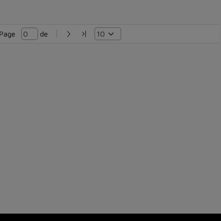
Page   
 de 