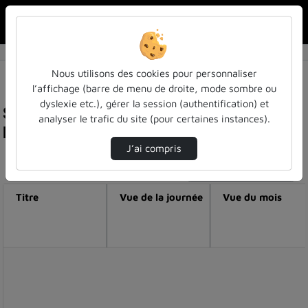
Rechercher u
Accueil
Nous utilisons des cookies pour personnaliser
l’affichage (barre de menu de droite, mode sombre ou
dyslexie etc.), gérer la session (authentification) et
Statistiques de visualisation de la vidéo
analyser le trafic du site (pour certaines instances).
Découvrir les sols avec geoffroy séré !
J’ai compris
Modifier la période de visualisation
Titre
Vue de la journée
Vue du mois