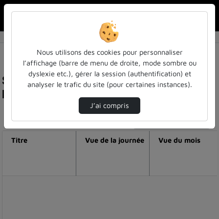
Rechercher u
Accueil
Nous utilisons des cookies pour personnaliser
l’affichage (barre de menu de droite, mode sombre ou
dyslexie etc.), gérer la session (authentification) et
Statistiques de visualisation de la vidéo
analyser le trafic du site (pour certaines instances).
Découvrir les sols avec geoffroy séré !
J’ai compris
Modifier la période de visualisation
Titre
Vue de la journée
Vue du mois