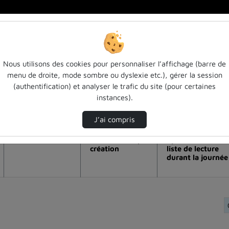
Nous utilisons des cookies pour personnaliser l’affichage (barre de
menu de droite, mode sombre ou dyslexie etc.), gérer la session
ualisation de la vidéo Photographier po
(authentification) et analyser le trafic du site (pour certaines
instances).
Modifier la période de visualisation
J’ai compris
Vue de l’année
Vue totale depuis
Ajouts dans une
création
liste de lecture
durant la journée