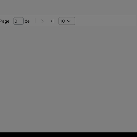
Page   
 de 