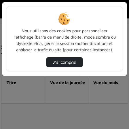
Rechercher u
Accueil
Nous utilisons des cookies pour personnaliser
l’affichage (barre de menu de droite, mode sombre ou
dyslexie etc.), gérer la session (authentification) et
Statistiques de visualisation de la vidéo
analyser le trafic du site (pour certaines instances).
Témoignages_master pps aosp.mp4
J’ai compris
Modifier la période de visualisation
Titre
Vue de la journée
Vue du mois