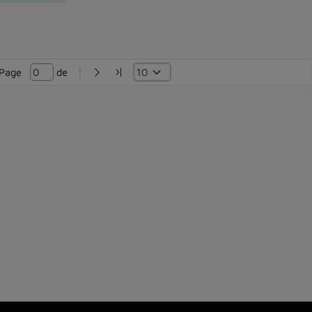
Page   
 de 