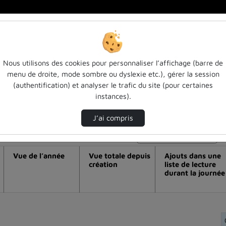
Nous utilisons des cookies pour personnaliser l’affichage (barre de
menu de droite, mode sombre ou dyslexie etc.), gérer la session
éo Ia et iag : réinventer l’enseignement
(authentification) et analyser le trafic du site (pour certaines
instances).
seignant-chercheur idmc / loria)
J’ai compris
Modifier la période de visualisation
Vue de l’année
Vue totale depuis
Ajouts dans une
création
liste de lecture
durant la journée