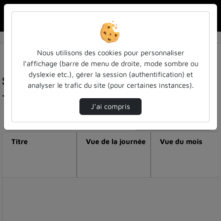
Rechercher u
Accueil
Nous utilisons des cookies pour personnaliser
l’affichage (barre de menu de droite, mode sombre ou
dyslexie etc.), gérer la session (authentification) et
Statistiques de visualisation de la vidéo Speakr
analyser le trafic du site (pour certaines instances).
- salle ouverte du 06/07/2026
J’ai compris
Modifier la période de visualisation
Titre
Vue de la journée
Vue du mois