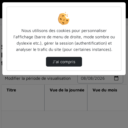
Rechercher u
Accueil
Nous utilisons des cookies pour personnaliser
l’affichage (barre de menu de droite, mode sombre ou
dyslexie etc.), gérer la session (authentification) et
Statistiques de visualisation de la vidéo
analyser le trafic du site (pour certaines instances).
Présentation du programme éducation &
territoires
J’ai compris
Modifier la période de visualisation
Titre
Vue de la journée
Vue du mois