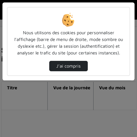
Rechercher u
Accueil
Nous utilisons des cookies pour personnaliser
l’affichage (barre de menu de droite, mode sombre ou
dyslexie etc.), gérer la session (authentification) et
Statistiques de visualisation de la vidéo Live
analyser le trafic du site (pour certaines instances).
insolite avec mira cetii
J’ai compris
Modifier la période de visualisation
Titre
Vue de la journée
Vue du mois