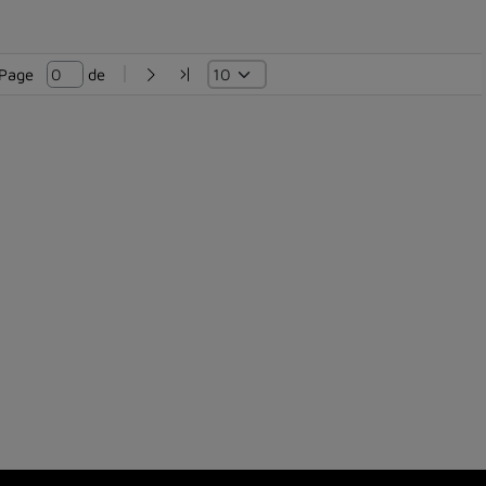
Page   
 de 