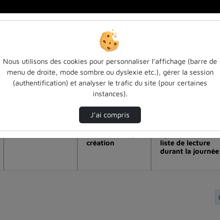
Nous utilisons des cookies pour personnaliser l’affichage (barre de
menu de droite, mode sombre ou dyslexie etc.), gérer la session
 de la vidéo Vidéo présentation format
(authentification) et analyser le trafic du site (pour certaines
instances).
Modifier la période de visualisation
J’ai compris
Vue de l’année
Vue totale depuis
Ajouts dans une
création
liste de lecture
durant la journée