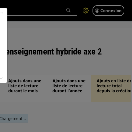
Connexion
ion enseignement hybride axe 2
Ajouts dans une
Ajouts dans une
Ajouts en liste de
liste de lecture
liste de lecture
lecture total
durant le mois
durant l’année
depuis la créatio
Chargement...