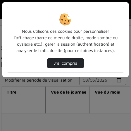
Rechercher u
Accueil
Nous utilisons des cookies pour personnaliser
l’affichage (barre de menu de droite, mode sombre ou
dyslexie etc.), gérer la session (authentification) et
Statistiques de visualisation de la vidéo
analyser le trafic du site (pour certaines instances).
Autres lieux, autres temps...
la diversification des publics
J’ai compris
Modifier la période de visualisation
Titre
Vue de la journée
Vue du mois