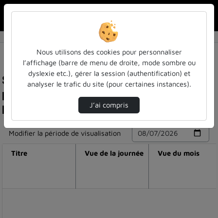
Rechercher u
Accueil
Nous utilisons des cookies pour personnaliser
l’affichage (barre de menu de droite, mode sombre ou
dyslexie etc.), gérer la session (authentification) et
Statistiques de visualisation de la vidéo La
analyser le trafic du site (pour certaines instances).
place singulière des bibliothèques dans les
pratiques culturelles
J’ai compris
Modifier la période de visualisation
Titre
Vue de la journée
Vue du mois