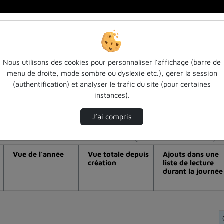
Nous utilisons des cookies pour personnaliser l’affichage (barre de
menu de droite, mode sombre ou dyslexie etc.), gérer la session
déo Eternal - lion-bouton - comment arp
(authentification) et analyser le trafic du site (pour certaines
instances).
 sont-ils des métriques ?
J’ai compris
Modifier la période de visualisation
Vue de l’année
Vue totale depuis
Ajouts dans une
création
liste de lecture
durant la journée