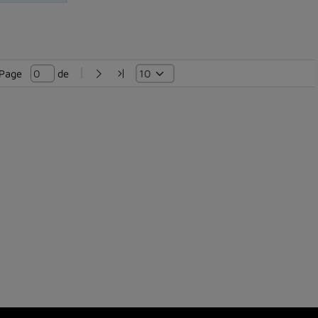
Page   
 de 