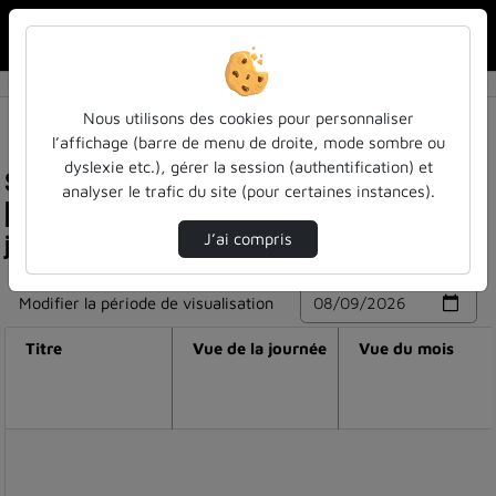
Rechercher u
Accueil
Nous utilisons des cookies pour personnaliser
l’affichage (barre de menu de droite, mode sombre ou
dyslexie etc.), gérer la session (authentification) et
Statistiques de visualisation de la vidéo
analyser le trafic du site (pour certaines instances).
[entretien avec dario compagno] newsbots et
journalisme: parier contre le progrès est risqué
J’ai compris
Modifier la période de visualisation
Titre
Vue de la journée
Vue du mois