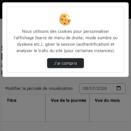
Rechercher u
Accueil
Nous utilisons des cookies pour personnaliser
l’affichage (barre de menu de droite, mode sombre ou
dyslexie etc.), gérer la session (authentification) et
Statistiques de visualisation de la vidéo
analyser le trafic du site (pour certaines instances).
[entretien avec jacques walter] ia et
algorithmes, des innovations à inscrire dans
J’ai compris
l'histoire des médias
Modifier la période de visualisation
Titre
Vue de la journée
Vue du mois