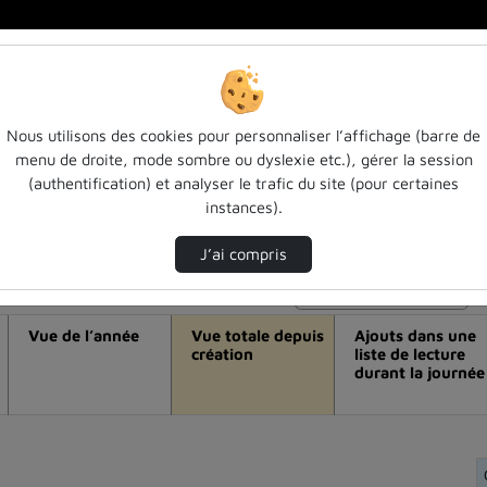
Nous utilisons des cookies pour personnaliser l’affichage (barre de
menu de droite, mode sombre ou dyslexie etc.), gérer la session
éo [entretien avec jacques walter] ia e
(authentification) et analyser le trafic du site (pour certaines
instances).
J’ai compris
Modifier la période de visualisation
Vue de l’année
Vue totale depuis
Ajouts dans une
création
liste de lecture
durant la journée