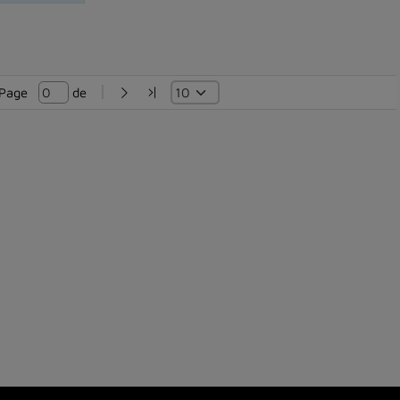
Page   
 de 