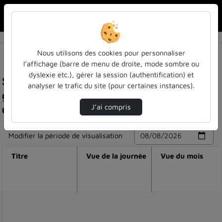
Rechercher u
Accueil
Nous utilisons des cookies pour personnaliser
l’affichage (barre de menu de droite, mode sombre ou
dyslexie etc.), gérer la session (authentification) et
Statistiques de visualisation de la vidéo Visite
analyser le trafic du site (pour certaines instances).
guidée de la bu droit et sciences économiques
de nancy
J’ai compris
Modifier la période de visualisation
Titre
Vue de la journée
Vue du mois