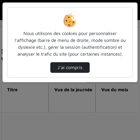
Rechercher u
Accueil
Nous utilisons des cookies pour personnaliser
l’affichage (barre de menu de droite, mode sombre ou
dyslexie etc.), gérer la session (authentification) et
Statistiques de visualisation de la vidéo
analyser le trafic du site (pour certaines instances).
Vieillissement : un mouvement perpétuel
J’ai compris
Modifier la période de visualisation
Titre
Vue de la journée
Vue du mois