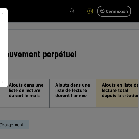
Connexion
un mouvement perpétuel
Ajouts dans une
Ajouts dans une
Ajouts en liste de
liste de lecture
liste de lecture
lecture total
durant le mois
durant l’année
depuis la créatio
Chargement...