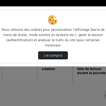
Nous utilisons des cookies pour personnaliser l’affichage (barre de
menu de droite, mode sombre ou dyslexie etc.), gérer la session
lisation de la vidéo Vieillissement : 
(authentification) et analyser le trafic du site (pour certaines
instances).
Modifier la période de visualisation
J’ai compris
Vue de l’année
Vue totale depuis
Ajouts dans une
création
liste de lecture
durant la journée