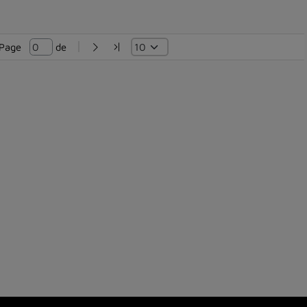
Page   
 de 