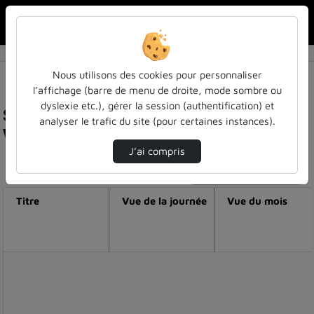
Rechercher u
Accueil
Nous utilisons des cookies pour personnaliser
l’affichage (barre de menu de droite, mode sombre ou
dyslexie etc.), gérer la session (authentification) et
Statistiques de visualisation de la vidéo
analyser le trafic du site (pour certaines instances).
Vieillissement : un mouvement perpétuel
J’ai compris
Modifier la période de visualisation
Titre
Vue de la journée
Vue du mois