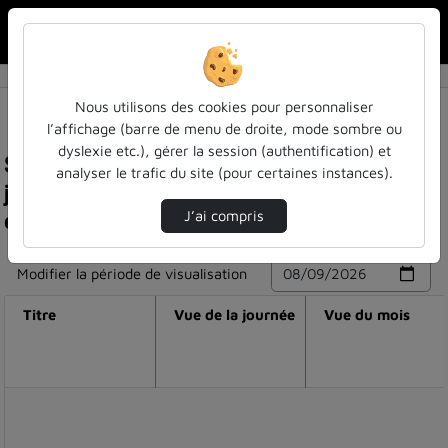
Rechercher u
Accueil
Nous utilisons des cookies pour personnaliser
l’affichage (barre de menu de droite, mode sombre ou
dyslexie etc.), gérer la session (authentification) et
Statistiques de visualisation de la vidéo Folle
analyser le trafic du site (pour certaines instances).
journée de l'architecture : belle coopération
étudiante
J’ai compris
Modifier la période de visualisation
Titre
Vue de la journée
Vue du mois