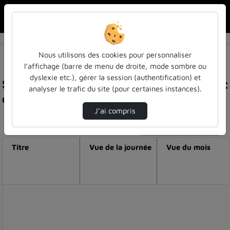
Rechercher u
Accueil
Nous utilisons des cookies pour personnaliser
l’affichage (barre de menu de droite, mode sombre ou
dyslexie etc.), gérer la session (authentification) et
Statistiques de visualisation de la vidéo Needle :
analyser le trafic du site (pour certaines instances).
ensemble, tissons un réseau plus humain
J’ai compris
Modifier la période de visualisation
Titre
Vue de la journée
Vue du mois