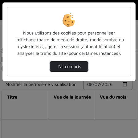
Rechercher u
Accueil
Nous utilisons des cookies pour personnaliser
l’affichage (barre de menu de droite, mode sombre ou
dyslexie etc.), gérer la session (authentification) et
Statistiques de visualisation de la vidéo Analyse
analyser le trafic du site (pour certaines instances).
linguistique automatique - mathieu constant
(atilf)
J’ai compris
Modifier la période de visualisation
Titre
Vue de la journée
Vue du mois