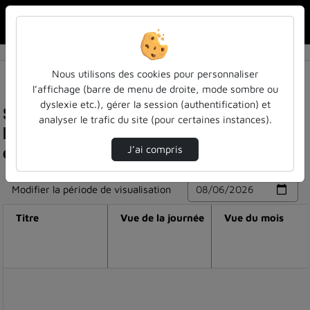
Rechercher u
Accueil
Nous utilisons des cookies pour personnaliser
l’affichage (barre de menu de droite, mode sombre ou
dyslexie etc.), gérer la session (authentification) et
Statistiques de visualisation de la vidéo
analyser le trafic du site (pour certaines instances).
Probabilité, irréversibilité et propagation du
chaos
J’ai compris
Modifier la période de visualisation
Titre
Vue de la journée
Vue du mois