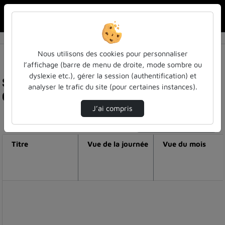
Rechercher u
Accueil
Nous utilisons des cookies pour personnaliser
l’affichage (barre de menu de droite, mode sombre ou
dyslexie etc.), gérer la session (authentification) et
Statistiques de visualisation de la vidéo
analyser le trafic du site (pour certaines instances).
Opening keynote presentation
J’ai compris
Modifier la période de visualisation
Titre
Vue de la journée
Vue du mois