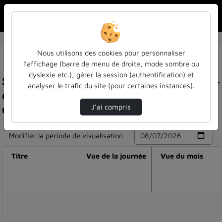
Rechercher u
Accueil
Nous utilisons des cookies pour personnaliser
l’affichage (barre de menu de droite, mode sombre ou
dyslexie etc.), gérer la session (authentification) et
Statistiques de visualisation de la vidéo Medial -
analyser le trafic du site (pour certaines instances).
etendre les horaires des bibliothèques :
comment faire ? - table ronde 2 suite et fin
J’ai compris
Modifier la période de visualisation
Titre
Vue de la journée
Vue du mois