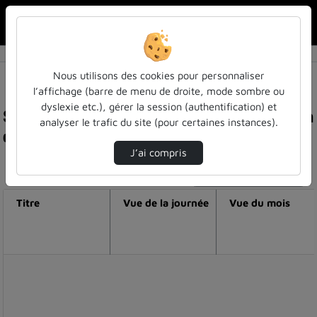
Rechercher u
Accueil
Nous utilisons des cookies pour personnaliser
l’affichage (barre de menu de droite, mode sombre ou
dyslexie etc.), gérer la session (authentification) et
Statistiques de visualisation de la vidéo L'éperon
analyser le trafic du site (pour certaines instances).
du bourg de vaudémont
J’ai compris
Modifier la période de visualisation
Titre
Vue de la journée
Vue du mois