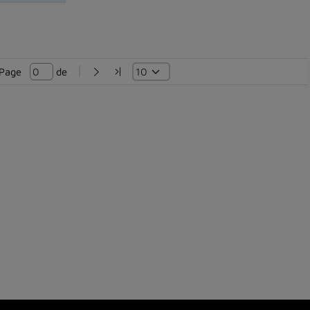
Page   
 de 