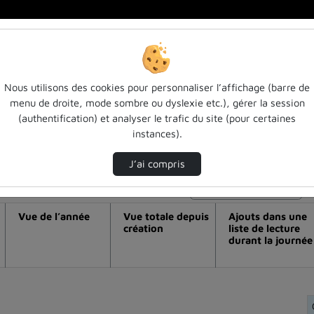
Nous utilisons des cookies pour personnaliser l’affichage (barre de
menu de droite, mode sombre ou dyslexie etc.), gérer la session
déo Bruno escoffier : algorithmes appro
(authentification) et analyser le trafic du site (pour certaines
instances).
J’ai compris
Modifier la période de visualisation
Vue de l’année
Vue totale depuis
Ajouts dans une
création
liste de lecture
durant la journée