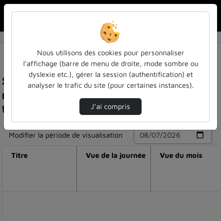
Rechercher u
Accueil
Nous utilisons des cookies pour personnaliser
l’affichage (barre de menu de droite, mode sombre ou
dyslexie etc.), gérer la session (authentification) et
Statistiques de visualisation de la vidéo Que
analyser le trafic du site (pour certaines instances).
reconnaître dans le cadre de la formation et du
travail ? (partie 2)
J’ai compris
Modifier la période de visualisation
Titre
Vue de la journée
Vue du mois