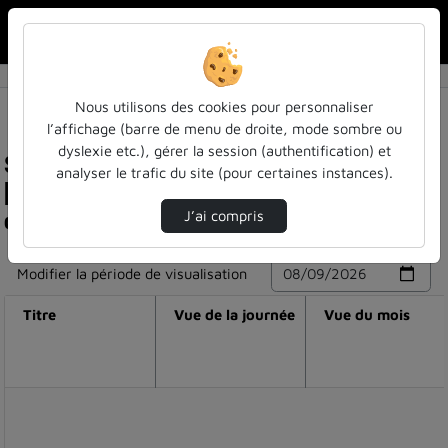
Rechercher u
Accueil
Nous utilisons des cookies pour personnaliser
l’affichage (barre de menu de droite, mode sombre ou
dyslexie etc.), gérer la session (authentification) et
Statistiques de visualisation de la vidéo
analyser le trafic du site (pour certaines instances).
[séminaire atilf] henri béjoint : petite histoire
des dictionnaires généraux de langue anglaise
J’ai compris
Modifier la période de visualisation
Titre
Vue de la journée
Vue du mois