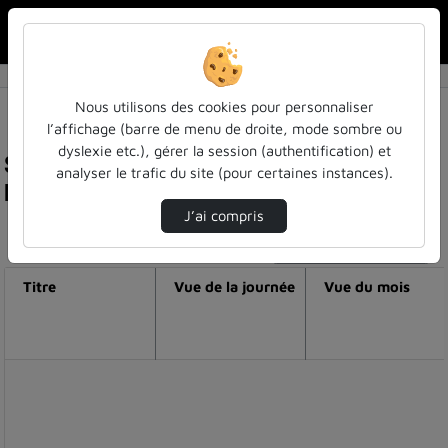
Rechercher u
Accueil
Nous utilisons des cookies pour personnaliser
l’affichage (barre de menu de droite, mode sombre ou
dyslexie etc.), gérer la session (authentification) et
Statistiques de visualisation de la vidéo
analyser le trafic du site (pour certaines instances).
Rencontres etudiants diplômés - pierre delaby
J’ai compris
Modifier la période de visualisation
Titre
Vue de la journée
Vue du mois