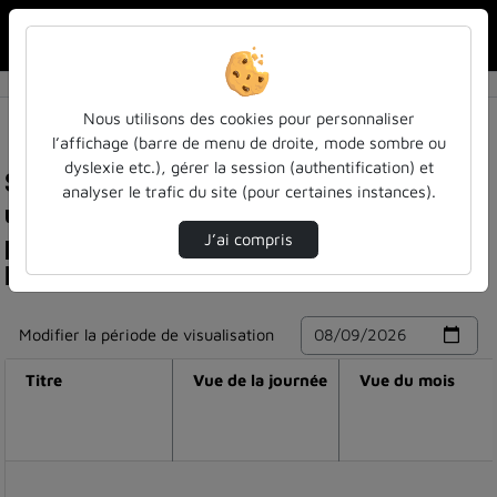
Rechercher u
Accueil
Nous utilisons des cookies pour personnaliser
l’affichage (barre de menu de droite, mode sombre ou
dyslexie etc.), gérer la session (authentification) et
Statistiques de visualisation de la vidéo Spro :
analyser le trafic du site (pour certaines instances).
une nouvelle configuration territoriale des
pratiques de la formation, de l'insertion et de
J’ai compris
l'orientation ? (partie 2)
Modifier la période de visualisation
Titre
Vue de la journée
Vue du mois