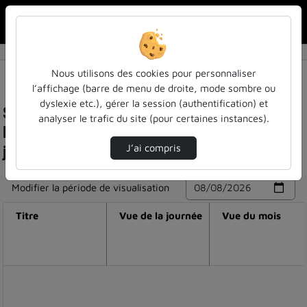
Rechercher u
Accueil
Nous utilisons des cookies pour personnaliser
l’affichage (barre de menu de droite, mode sombre ou
dyslexie etc.), gérer la session (authentification) et
Statistiques de visualisation de la vidéo
analyser le trafic du site (pour certaines instances).
Muséographie et scénographie de l'écrit.
journée d'étude - table ronde n°2
J’ai compris
Modifier la période de visualisation
Titre
Vue de la journée
Vue du mois