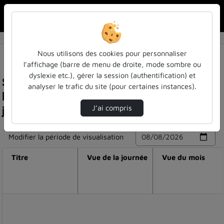
Rechercher u
Accueil
Nous utilisons des cookies pour personnaliser
l’affichage (barre de menu de droite, mode sombre ou
dyslexie etc.), gérer la session (authentification) et
Statistiques de visualisation de la vidéo
analyser le trafic du site (pour certaines instances).
Muséographie et scénographie de l'écrit.
journée d'étude - table ronde n°1
J’ai compris
Modifier la période de visualisation
Titre
Vue de la journée
Vue du mois