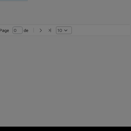
Page   
 de 