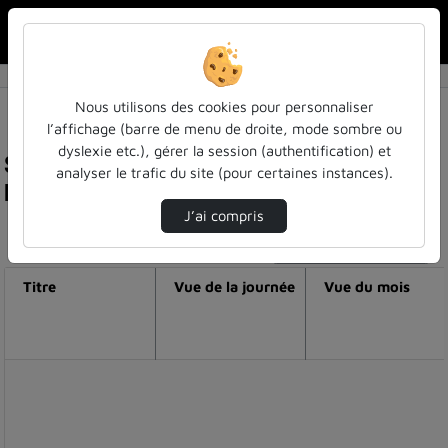
Rechercher u
Accueil
Nous utilisons des cookies pour personnaliser
l’affichage (barre de menu de droite, mode sombre ou
dyslexie etc.), gérer la session (authentification) et
Statistiques de visualisation de la vidéo
analyser le trafic du site (pour certaines instances).
Principe de précaution !
J’ai compris
Modifier la période de visualisation
Titre
Vue de la journée
Vue du mois